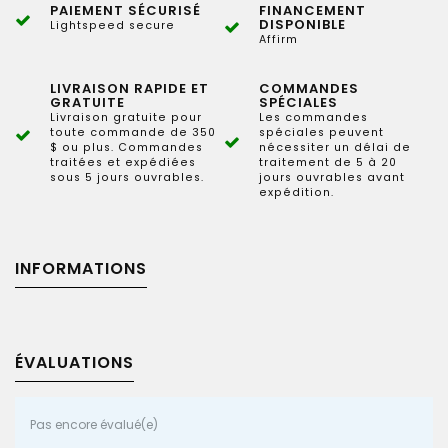
PAIEMENT SÉCURISÉ
FINANCEMENT
DISPONIBLE
Lightspeed secure
Affirm
LIVRAISON RAPIDE ET
COMMANDES
GRATUITE
SPÉCIALES
Livraison gratuite pour
Les commandes
toute commande de 350
spéciales peuvent
$ ou plus. Commandes
nécessiter un délai de
traitées et expédiées
traitement de 5 à 20
sous 5 jours ouvrables.
jours ouvrables avant
expédition.
INFORMATIONS
ÉVALUATIONS
Pas encore évalué(e)