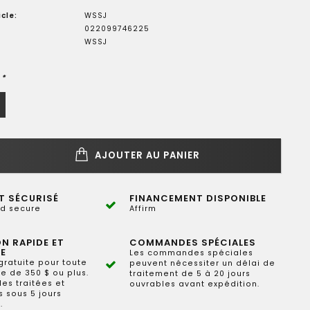
cle:
WSSJ
022099746225
WSSJ
:
*
AJOUTER AU PANIER
T SÉCURISÉ
FINANCEMENT DISPONIBLE
d secure
Affirm
ON RAPIDE ET
COMMANDES SPÉCIALES
E
Les commandes spéciales
gratuite pour toute
peuvent nécessiter un délai de
 de 350 $ ou plus.
traitement de 5 à 20 jours
s traitées et
ouvrables avant expédition.
 sous 5 jours
.