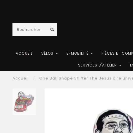
ACCUEIL
VÉLOS
E-MOBILITÉ
PIÈCES ET COM
SERVICES D'ATELIER
L
Accueil
/
One Ball Shape Shifter The Jesus cire univ