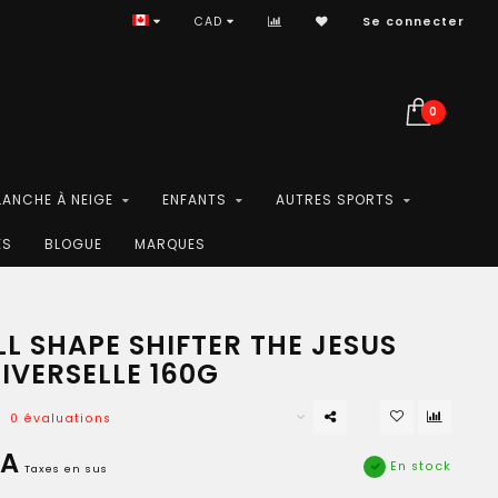
CAD
Se connecter
0
LANCHE À NEIGE
ENFANTS
AUTRES SPORTS
ES
BLOGUE
MARQUES
L SHAPE SHIFTER THE JESUS
IVERSELLE 160G
0 évaluations
CA
En stock
Taxes en sus