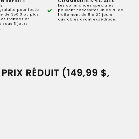
ON RAPIDE ET
COMMANDES SPÉCIALES
E
Les commandes spéciales
gratuite pour toute
peuvent nécessiter un délai de
 de 350 $ ou plus.
traitement de 5 à 20 jours
s traitées et
ouvrables avant expédition.
 sous 5 jours
.
PRIX RÉDUIT (149,99 $,