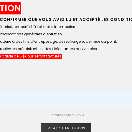
TION
CONFIRMER QUE VOUS AVEZ LU ET ACCEPTÉ LES CONDITI
urisé, tempéré et à l’abri des intempéries.
ommandations générales d’entretien.
batterie à des fins d’entreposage, de recharge et de mise au point.
roblèmes préexistants ni des défaillances non visibles.
de garde de 5 $/jour seront facturés.
0 étoiles selon 0 avis
AJOUTER UN AVIS