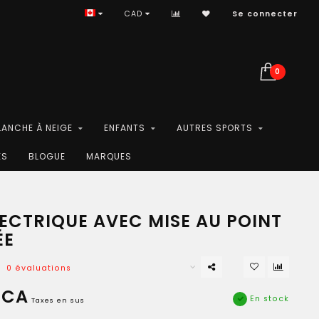
CAD
Se connecter
0
LANCHE À NEIGE
ENFANTS
AUTRES SPORTS
ES
BLOGUE
MARQUES
LECTRIQUE AVEC MISE AU POINT
ÉE
0 évaluations
$CA
En stock
Taxes en sus