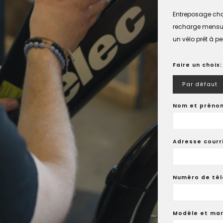
Entreposage chau
recharge mensuel
un vélo prêt à p
Faire un choix
Par défaut
Nom et préno
Adresse courri
Numéro de té
Modèle et mar