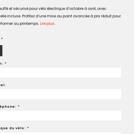
ffé et sécurisé pour vélo électrique d’octobre à avril, avec
le incluse. Profitez d’une mise au point avancée à prix réduit pour
erformer au printemps.
Lire plus..
:
*
m:
*
el:
léphone:
*
que du vélo:
*