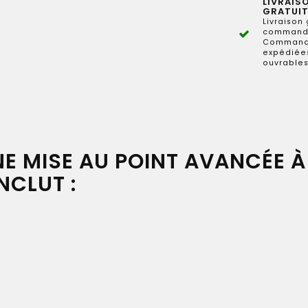
LIVRAIS
GRATUIT
Livraison 
commande
Commande
expédiées
ouvrables
NE
MISE AU POINT AVANCÉE
À 
NCLUT :