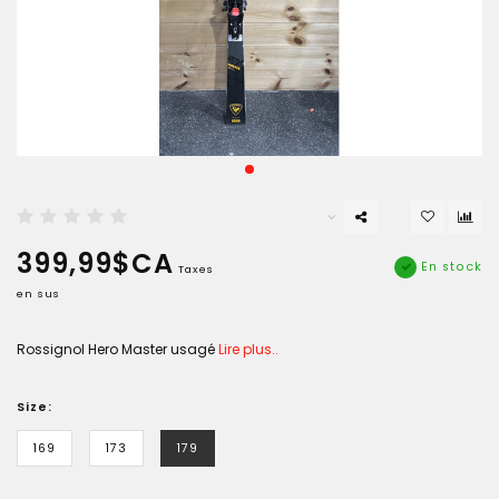
399,99$CA
En stock
Taxes
en sus
Rossignol Hero Master usagé
Lire plus..
Size:
169
173
179