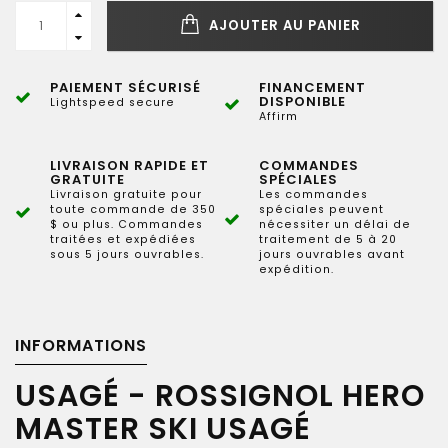
AJOUTER AU PANIER
PAIEMENT SÉCURISÉ
FINANCEMENT
DISPONIBLE
Lightspeed secure
Affirm
LIVRAISON RAPIDE ET
COMMANDES
GRATUITE
SPÉCIALES
Livraison gratuite pour
Les commandes
toute commande de 350
spéciales peuvent
$ ou plus. Commandes
nécessiter un délai de
traitées et expédiées
traitement de 5 à 20
sous 5 jours ouvrables.
jours ouvrables avant
expédition.
INFORMATIONS
USAGÉ - ROSSIGNOL HERO
MASTER SKI USAGÉ