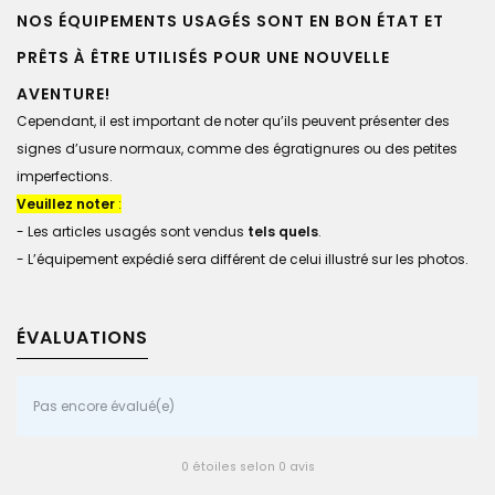
NOS ÉQUIPEMENTS USAGÉS SONT EN
BON ÉTAT
ET
PRÊTS À ÊTRE UTILISÉS POUR UNE NOUVELLE
AVENTURE!
Cependant, il est important de noter qu’ils peuvent présenter des
signes d’usure normaux, comme des égratignures ou des petites
imperfections.
Veuillez noter
:
- Les articles usagés sont vendus
tels quels
.
- L’équipement expédié sera différent de celui illustré sur les photos.
ÉVALUATIONS
Pas encore évalué(e)
0 étoiles selon 0 avis