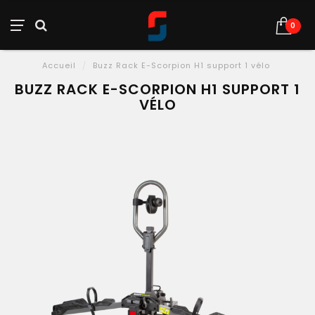
0
Accueil
/
Buzz Rack E-Scorpion H1 support 1 vélo
BUZZ RACK E-SCORPION H1 SUPPORT 1
VÉLO