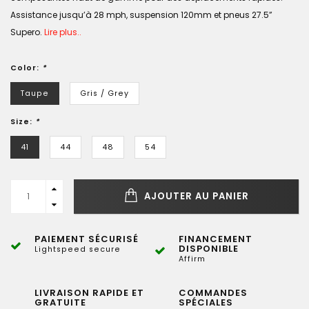
Assistance jusqu’à 28 mph, suspension 120mm et pneus 27.5”
Supero.
Lire plus..
Color:
*
Taupe
Gris / Grey
Size:
*
41
44
48
54
AJOUTER AU PANIER
PAIEMENT SÉCURISÉ
FINANCEMENT
DISPONIBLE
Lightspeed secure
Affirm
LIVRAISON RAPIDE ET
COMMANDES
GRATUITE
SPÉCIALES