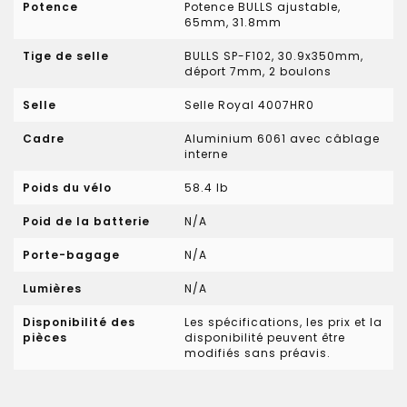
Potence
Potence BULLS ajustable,
65mm, 31.8mm
Tige de selle
BULLS SP-F102, 30.9x350mm,
déport 7mm, 2 boulons
Selle
Selle Royal 4007HR0
Cadre
Aluminium 6061 avec câblage
interne
Poids du vélo
58.4 lb
Poid de la batterie
N/A
Porte-bagage
N/A
Lumières
N/A
Disponibilité des
Les spécifications, les prix et la
pièces
disponibilité peuvent être
modifiés sans préavis.