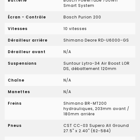
Batterie
Bosch PowerTube 750Wh
Smart System
Écran - Contrôle
Bosch Purion 200
Vitesses
10 vitesses
Dérailleur arrière
Shimano Deore RD-U6000-GS
Dérailleur avant
N/A
Suspensions
Suntour Lytro-34 Air Boost LOR
DS, débattement 120mm
Chaîne
N/A
Manettes
N/A
Freins
Shimano BR-MT200
hydrauliques, 203mm avant /
180mm arrière
Pneus
CST CC-03 Supero All Ground
27.5" x 2.40" (62-584)