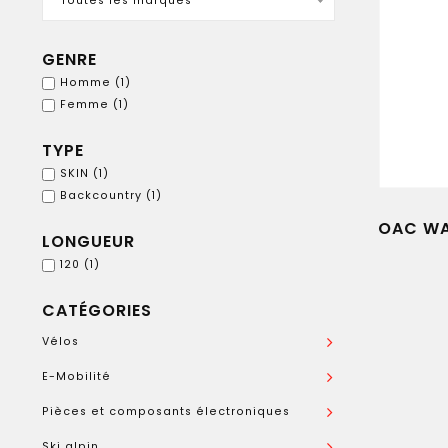
Toutes les marques
GENRE
Homme
(1)
Femme
(1)
TYPE
SKIN
(1)
Backcountry
(1)
OAC WA
LONGUEUR
120
(1)
CATÉGORIES
Vélos
E-Mobilité
Pièces et composants électroniques
Ski alpin