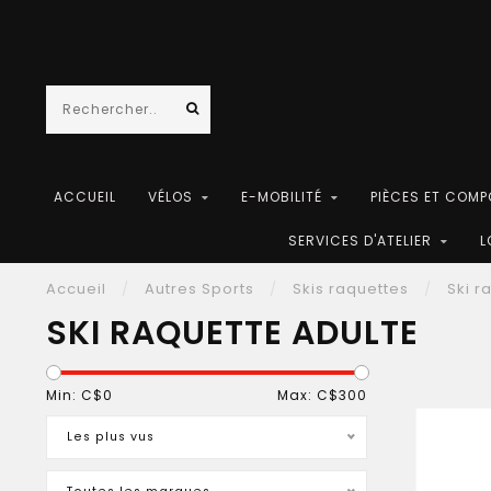
ACCUEIL
VÉLOS
E-MOBILITÉ
PIÈCES ET COM
SERVICES D'ATELIER
L
Accueil
/
Autres Sports
/
Skis raquettes
/
Ski r
SKI RAQUETTE ADULTE
Min: C$
0
Max: C$
300
Les plus vus