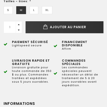
Tailles - Sizes:
*
S
M
L
XL
AJOUTER AU PANIER
PAIEMENT SÉCURISÉ
FINANCEMENT
DISPONIBLE
Lightspeed secure
Affirm
LIVRAISON RAPIDE ET
COMMANDES
GRATUITE
SPÉCIALES
Livraison gratuite pour
Les commandes
toute commande de 350
spéciales peuvent
$ ou plus. Commandes
nécessiter un délai de
traitées et expédiées
traitement de 5 à 20
sous 5 jours ouvrables.
jours ouvrables avant
expédition.
INFORMATIONS