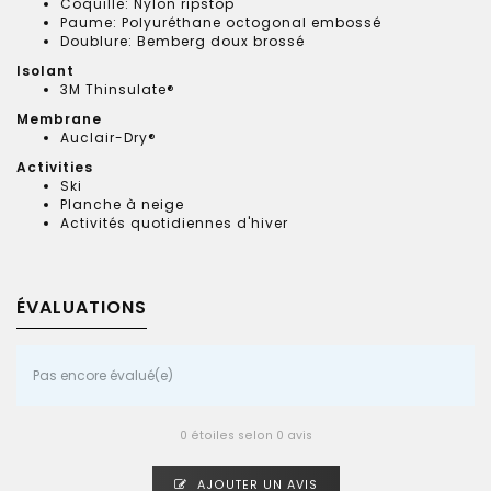
Coquille: Nylon ripstop
Paume: Polyuréthane octogonal embossé
Doublure: Bemberg doux brossé
Isolant
3M Thinsulate®
Membrane
Auclair-Dry®
Activities
Ski
Planche à neige
Activités quotidiennes d'hiver
ÉVALUATIONS
Pas encore évalué(e)
0 étoiles selon 0 avis
AJOUTER UN AVIS