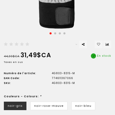
31,49$CA
En stock
44,99$CA
Taxes en sus
Numéro de l'article:
4G803-8315-M
EAN Code:
774611367066
SKU:
4G803-8315-M
Couleurs - Colours:
*
noir-gris
noir-rose-mauve
noir-bleu