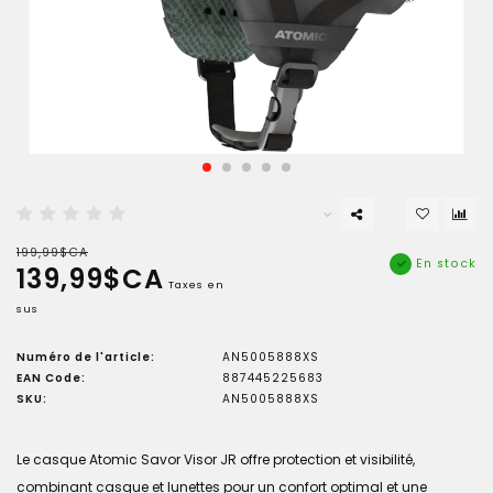
199,99$CA
En stock
139,99$CA
Taxes en
sus
Numéro de l'article:
AN5005888XS
EAN Code:
887445225683
SKU:
AN5005888XS
Le casque Atomic Savor Visor JR offre protection et visibilité,
combinant casque et lunettes pour un confort optimal et une