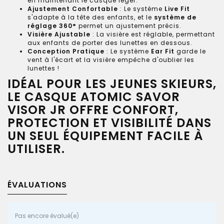
en maintenant le casque léger.
Ajustement Confortable
: Le système
Live Fit
s'adapte à la tête des enfants, et le
système de
réglage 360°
permet un ajustement précis.
Visière Ajustable
: La visière est réglable, permettant
aux enfants de porter des lunettes en dessous.
Conception Pratique
: Le système
Ear Fit
garde le
vent à l'écart et la visière empêche d'oublier les
lunettes !
IDÉAL POUR LES JEUNES SKIEURS,
LE CASQUE ATOMIC SAVOR
VISOR JR OFFRE CONFORT,
PROTECTION ET VISIBILITÉ DANS
UN SEUL ÉQUIPEMENT FACILE À
UTILISER.
ÉVALUATIONS
Pas encore évalué(e)