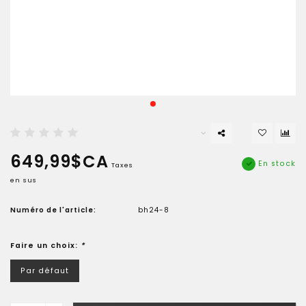
649,99$CA
En stock
Taxes
en sus
Numéro de l'article:
bh24-8
Faire un choix:
*
Par défaut