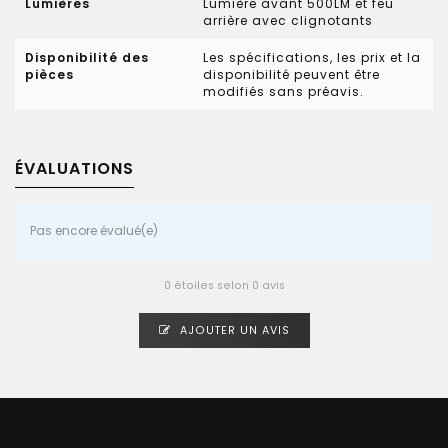
Lumières
Lumière avant 500LM et feu
arrière avec clignotants
Disponibilité des
Les spécifications, les prix et la
pièces
disponibilité peuvent être
modifiés sans préavis.
ÉVALUATIONS
Pas encore évalué(e)
0 étoiles selon 0 avis
AJOUTER UN AVIS