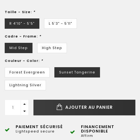
Taille - Size:
*
R 4'10" - 5'5"
L 5'3" - 5'11"
Cadre - Frame:
*
Mid Step
High Step
Couleur - Color:
*
Forest Evergreen
Sunset Tangerine
Lightning Silver
AJOUTER AU PANIER
PAIEMENT SÉCURISÉ
FINANCEMENT
DISPONIBLE
Lightspeed secure
Affirm