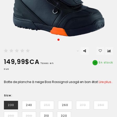
149,99$CA
En stock
Taxes en
sus
Botte de planche à neige Boa Rossignol usagé en bon état
Lire plus..
Size:
230
240
250
260
270
280
290
300
310
320