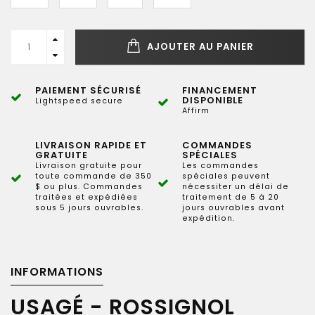
AJOUTER AU PANIER
PAIEMENT SÉCURISÉ
FINANCEMENT
DISPONIBLE
Lightspeed secure
Affirm
LIVRAISON RAPIDE ET
COMMANDES
GRATUITE
SPÉCIALES
Livraison gratuite pour
Les commandes
toute commande de 350
spéciales peuvent
$ ou plus. Commandes
nécessiter un délai de
traitées et expédiées
traitement de 5 à 20
sous 5 jours ouvrables.
jours ouvrables avant
expédition.
INFORMATIONS
USAGÉ - ROSSIGNOL