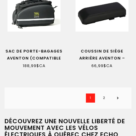
SAC DE PORTE-BAGAGES
COUSSIN DE SIÈGE
AVENTON (COMPATIBLE
ARRIÈRE AVENTON –
QUICK RELEASE)
ABOUND SR
188,99$CA
66,99$CA
1
2
DÉCOUVREZ UNE NOUVELLE LIBERTÉ DE
MOUVEMENT AVEC LES VÉLOS
ÉLECTRIQUES À QUÉBEC CHEZ ECHO