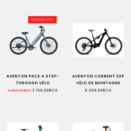
SOLDES-12%
AVENTON PACE 4 STEP-
AVENTON CURRENT EXP
THROUGH VÉLO
VÉLO DE MONTAGNE
ÉLECTRIQUE
ÉLECTRIQUE
2 199,99$CA
8 399,99$CA
2 499,99$CA