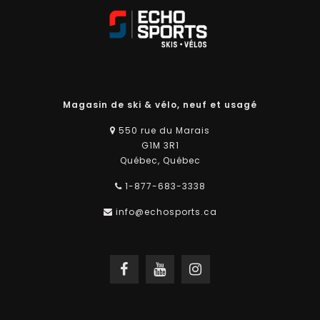
SERVICES DE RÉPARATION DE
VÉLOS ÉLECTRIQUES À QUÉBEC
En plus de notre offre de vente de vélos électriques de
qualité, nous proposons des
services de réparation
professionnels pour les vélos électriques et les vélos
Magasin de ski & vélo, neuf et usagé
classiques.
Notre équipe expérimentée est à votre
disposition pour entretenir et réparer votre vélo électrique à
550 rue du Marais
Québec, quelle que soit sa marque, afin que vous puissiez
G1M 3R1
profiter de votre balade en toute tranquillité. Notre atelier
Québec, Québec
électromécanique est équipé pour répondre à tous vos
besoins en matière de réparation et d'entretien de vos
1-877-683-3338
vélos électriques et batteries.
info@echosports.ca
LIVRAISON GRATUITE DU VÉLO
MONTÉ DANS LA PROVINCE DE
QUÉBEC
Echo Sports offre la livraison gratuite du vélo