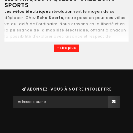
SPORTS
Les vélos électriques
révolutionnent le moyen de se
déplacer. Chez
Echo Sports
, notre passion pour ces vélos
va au-delà de l'ordinaire. Nous croyons en la liberté et en
la
puissance de la mobilité électrique
, offrant à chacun
la possibilité d'explorer avec aisance et respect de
l'environnement.
Lire plus
LARGE SÉLECTION DE VÉLOS
ÉLECTRIQUES À QUÉBEC
Explorez notre gamme variée de vélos électriques adaptés
à tous vos besoins de déplacement. Que vous recherchiez
ABONNEZ-VOUS À NOTRE INFOLETTRE
un vélo urbain élégant, un VTT robuste pour l'aventure en
nature québécoise ou un vélo pliable pratique pour la ville,
Echo Sports a le vélo électrique qu'il vous faut.
Nous
proposons des vélos équipés de moteurs Bosch, Brose,
Shimano, DasKit et Bafang, parmi les marques les plus
populaires du marché des vélos électriques.